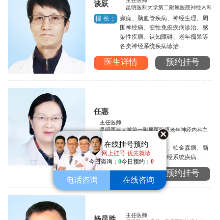
主任医师
谈跃
昆明医科大学第二附属医院神经内科
癫痫、脑血管疾病、神经生理、周
擅 长：
围神经病、变性免疫疾病诊治、感
染性疾病、认知障碍、老年痴呆等
各类神经系统疾病诊治...
医生详情
预约挂号
任惠
主任医师
昆明医科大学第一附属医院原老年神经内科主
任
在线挂号预约
癫痫的诊断与治疗、帕金森病、脑
擅 长：
网上挂号-优先就诊
血管病以及各类神经系统疾病...
今日咨询：
0
今日预约：
0
医生详情
预约挂号
电话咨询
在线咨询
主任医师
杨昆胜