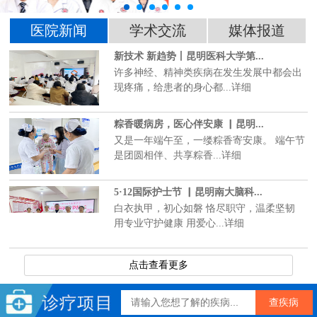
医院新闻
学术交流
媒体报道
新技术 新趋势丨昆明医科大学第...
许多神经、精神类疾病在发生发展中都会出
现疼痛，给患者的身心都...详细
粽香暖病房，医心伴安康 ▏昆明...
又是一年端午至，一缕粽香寄安康。 端午节
是团圆相伴、共享粽香...详细
5·12国际护士节 ▏昆明南大脑科...
白衣执甲，初心如磐 恪尽职守，温柔坚韧
用专业守护健康 用爱心...详细
点击查看更多