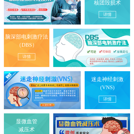
核团毁损术
详情
脑深部电刺激疗法
（DBS）
详情
迷走神经刺激
(VNS)
详情
显微血管
减压术