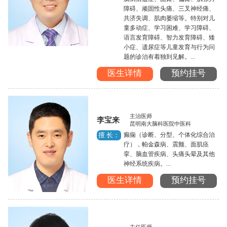
障碍、顽固性头痛、三叉神经痛、
共济失调、肌肉萎缩等。特别对儿
童多动症、学习困难、学习障碍、
语言发育障碍、智力发育障碍、矮
小症、遗尿症等儿童发育与行为问
题的诊治有着独到见解。...
医生详情
预约挂号
主治医师
李宝来
昆明南大脑科医院中医科
癫痫（诊断、分型、个体化综合治
擅 长：
疗），帕金森病、震颤、面肌痉
挛、脑血管疾病、头痛头晕及其他
神经系统疾病。...
医生详情
预约挂号