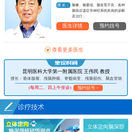
脑瘫、脑萎缩、脑发育不良、各种
擅 长：
脑病后遗症等神经系统疾病的诊断
及治疗...
医生详情
预约挂号
查看更多医生
昆明医科大学第一附属医院 王伟民 教授
疗
擅长：垂体腺瘤、颅脑肿瘤、脊髓病变、颅脑损伤、脑血管病
(每周二、四上午坐诊)
(
预约挂号 >
立体定向脑深部