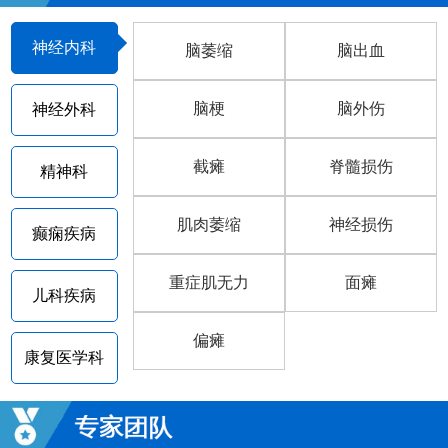
神经内科
脑萎缩
脑出血
脑梗
脑外伤
神经外科
截瘫
脊髓损伤
精神科
肌肉萎缩
神经损伤
癫痫疾病
重症肌无力
面瘫
儿科疾病
偏瘫
康复医学科