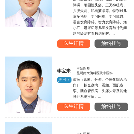
障碍、顽固性头痛、三叉神经痛、
共济失调、肌肉萎缩等。特别对儿
童多动症、学习困难、学习障碍、
语言发育障碍、智力发育障碍、矮
小症、遗尿症等儿童发育与行为问
题的诊治有着独到见解。...
医生详情
预约挂号
主治医师
李宝来
昆明南大脑科医院中医科
癫痫（诊断、分型、个体化综合治
擅 长：
疗），帕金森病、震颤、面肌痉
挛、脑血管疾病、头痛头晕及其他
神经系统疾病。...
医生详情
预约挂号