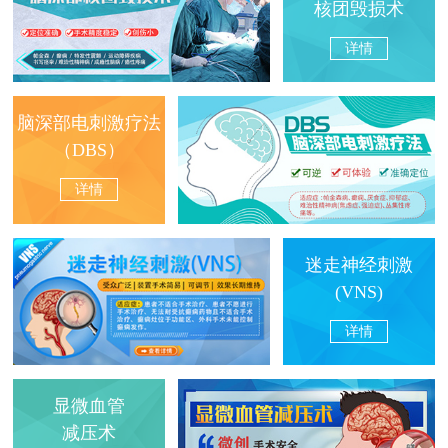
核团毁损术
详情
脑深部电刺激疗法
（DBS）
详情
迷走神经刺激
(VNS)
详情
显微血管
减压术