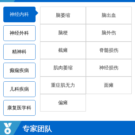
神经内科
脑萎缩
脑出血
脑梗
脑外伤
神经外科
截瘫
脊髓损伤
精神科
肌肉萎缩
神经损伤
癫痫疾病
重症肌无力
面瘫
儿科疾病
偏瘫
康复医学科