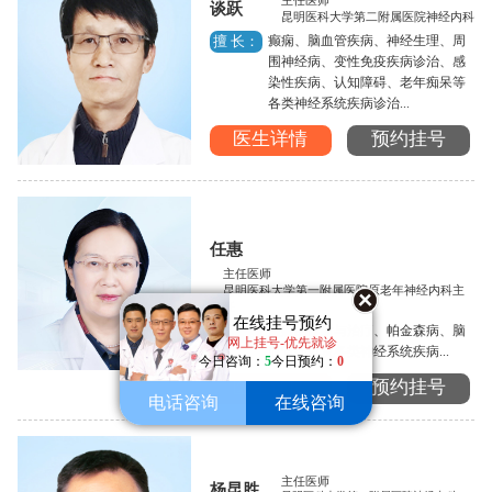
主任医师
谈跃
昆明医科大学第二附属医院神经内科
癫痫、脑血管疾病、神经生理、周
擅 长：
围神经病、变性免疫疾病诊治、感
染性疾病、认知障碍、老年痴呆等
各类神经系统疾病诊治...
医生详情
预约挂号
任惠
主任医师
昆明医科大学第一附属医院原老年神经内科主
任
在线挂号预约
癫痫的诊断与治疗、帕金森病、脑
擅 长：
网上挂号-优先就诊
血管病以及各类神经系统疾病...
今日咨询：
5
今日预约：
0
医生详情
预约挂号
电话咨询
在线咨询
主任医师
杨昆胜