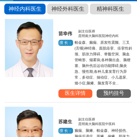
神经内科医生
神经外科医生
精神科医生
副主任医师
苗幸伟
昆明南大脑科医院神经内科
帕金森、癫痫、原发性震颤、三叉
擅 长：
(舌咽)神经痛、面肌痉挛、痉挛性斜
颈、肌张力障碍、脊髓空洞、脑血
管畸形、烟雾病;各种脑出血、脑梗
塞、脑外伤后运动功能障碍;脑炎
急、慢性期;各种儿童发育行为异
常，多动症、抽动症、小儿遗尿、
矮小症;脑瘫、脑发育不全...
医生详情
预约挂号
副主任医师
苏建生
昆明南大脑科医院中医科
癫痫、脑瘫、帕金森、神经损伤、
擅 长：
脑病后遗症、面瘫、偏瘫、肌张力